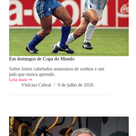
Em domingos de Copa do Mundo
Sobre loiros cabeludos assassinos de sonhos e um
país que nunca aprende.
Leia mais
Em
Vinícius Cabral
9 de julho de 2026
domingos
de
Copa
do
Mundo