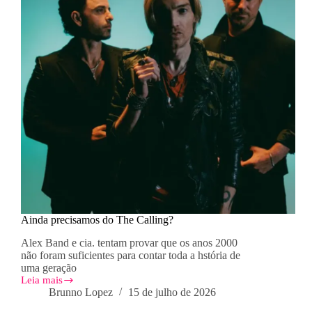
Ainda precisamos do The Calling?
Alex Band e cia. tentam provar que os anos 2000
não foram suficientes para contar toda a hstória de
uma geração
Leia mais
Ainda
Brunno Lopez
15 de julho de 2026
precisamos
do