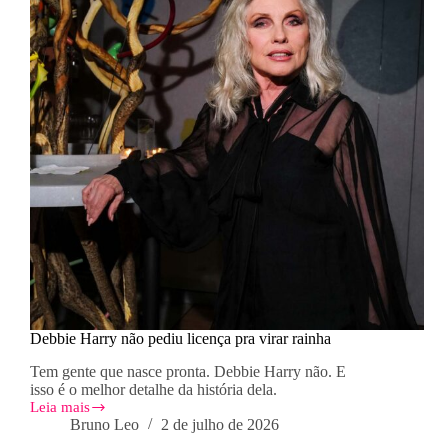
Debbie Harry não pediu licença pra virar rainha
Tem gente que nasce pronta. Debbie Harry não. E
isso é o melhor detalhe da história dela.
Leia mais
Debbie
Bruno Leo
2 de julho de 2026
Harry