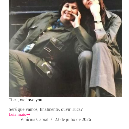
Tuca, we love you
Será que vamos, finalmente, ouvir Tuca?
Leia mais
Tuca,
Vinícius Cabral
23 de julho de 2026
we
love