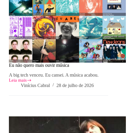
Eu não quero mais ouvir música
A big tech venceu. Eu cansei. A música acabou.
Leia mais
Eu
Vinícius Cabral
28 de julho de 2026
não
quero
mais
ouvir
música