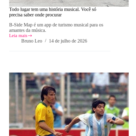
Todo lugar tem uma história musical. Você só
precisa saber onde procurar
B-Side Map é um app de turismo musical para os
amantes da música.
Leia mais
Todo
Bruno Leo
14 de julho de 2026
lugar
tem
uma
história
musical.
Você
só
precisa
saber
onde
procurar