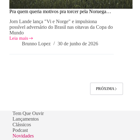
Pra quem queria motivos pra torcer pela Noruega…
Jorn Lande lança "Vi e Norge" e impulsiona
possível adversário do Brasil nas oitavas da Copa do
Mundo
Leia mais
Pra
Brunno Lopez
30 de junho de 2026
quem
queria
motivos
pra
torcer
pela
Noruega…
PRÓXIMA
Tem Que Ouvir
Lançamentos
Clássicos
Podcast
Novidades