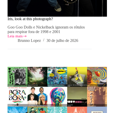
Iris, look at this photograph?
Goo Goo Dolls e Nickelback ignoram os rótulos
para respirar fora de 1998 e 2001
Leia mais
Iris,
Brunno Lopez
30 de julho de 2026
look
at
this
photograph?