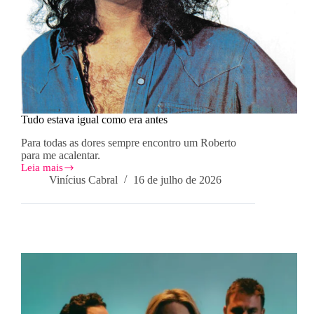
Tudo estava igual como era antes
Para todas as dores sempre encontro um Roberto
para me acalentar.
Leia mais
Tudo
Vinícius Cabral
16 de julho de 2026
estava
igual
como
era
antes