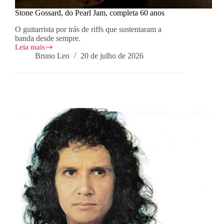
Stone Gossard, do Pearl Jam, completa 60 anos
O guitarrista por trás de riffs que sustentaram a
banda desde sempre.
Leia mais
Stone
Bruno Leo
20 de julho de 2026
Gossard,
do
Pearl
Jam,
completa
60
anos