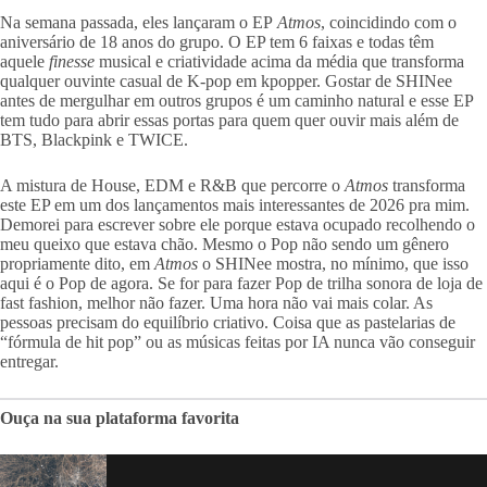
Na semana passada, eles lançaram o EP
Atmos
, coincidindo com o
aniversário de 18 anos do grupo. O EP tem 6 faixas e todas têm
aquele
finesse
musical e criatividade acima da média que transforma
qualquer ouvinte casual de K-pop em kpopper. Gostar de SHINee
antes de mergulhar em outros grupos é um caminho natural e esse EP
tem tudo para abrir essas portas para quem quer ouvir mais além de
BTS, Blackpink e TWICE.
A mistura de House, EDM e R&B que percorre o
Atmos
transforma
este EP em um dos lançamentos mais interessantes de 2026 pra mim.
Demorei para escrever sobre ele porque estava ocupado recolhendo o
meu queixo que estava chão. Mesmo o Pop não sendo um gênero
propriamente dito, em
Atmos
o SHINee mostra, no mínimo, que isso
aqui é o Pop de agora. Se for para fazer Pop de trilha sonora de loja de
fast fashion, melhor não fazer. Uma hora não vai mais colar. As
pessoas precisam do equilíbrio criativo. Coisa que as pastelarias de
“fórmula de hit pop” ou as músicas feitas por IA nunca vão conseguir
entregar.
Ouça na sua plataforma favorita