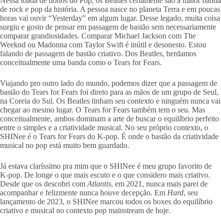
Nessa toada de donos do Pop, os Beatles certamente são a maior banda
de rock e pop da história. A pessoa nasce no planeta Terra e em poucas
horas vai ouvir “Yesterday” em algum lugar. Desse legado, muita coisa
surgiu e gosto de pensar em passagem de bastão sem necessariamente
comparar grandiosidades. Comparar Michael Jackson com The
Weeknd ou Madonna com Taylor Swift é inútil e desonesto. Estou
falando de passagem de bastão criativo. Dos Beatles, herdamos
conceitualmente uma banda como o Tears for Fears.
Viajando pro outro lado do mundo, podemos dizer que a passagem de
bastão do Tears for Fears foi direto para as mãos de um grupo de Seul,
na Coreia do Sul. Os Beatles tinham seu contexto e ninguém nunca vai
chegar ao mesmo lugar. O Tears for Fears também tem o seu. Mas
conceitualmente, ambos dominam a arte de buscar o equilíbrio perfeito
entre o simples e a criatividade musical. No seu próprio contexto, o
SHINee é o Tears for Fears do K-pop. É onde o bastão da criatividade
musical no pop está muito bem guardado.
Já estava claríssimo pra mim que o SHINee é meu grupo favorito de
K-pop. De longe o que mais escuto e o que considero mais criativo.
Desde que os descobri com
Atlantis
, em 2021, nunca mais parei de
acompanhar e felizmente nunca houve decepção. Em
Hard
, seu
lançamento de 2023, o SHINee marcou todos os boxes do equilíbrio
criativo e musical no contexto pop mainstream de hoje.