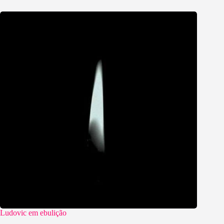
Ludovic em ebulição