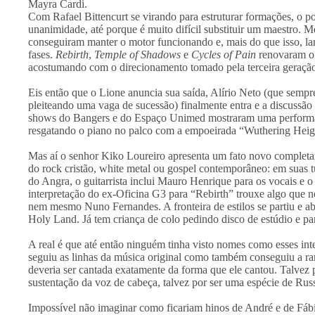
Mayra Cardi.
Com Rafael Bittencurt se virando para estruturar formações, o p
unanimidade, até porque é muito difícil substituir um maestro. 
conseguiram manter o motor funcionando e, mais do que isso, lan
fases.
Rebirth
,
Temple of Shadows
e
Cycles of Pain
renovaram o 
acostumando com o direcionamento tomado pela terceira geraçã
Eis então que o Lione anuncia sua saída, Alírio Neto (que sempr
pleiteando uma vaga de sucessão) finalmente entra e a discussão 
shows do Bangers e do Espaço Unimed mostraram uma performanc
resgatando o piano no palco com a empoeirada “Wuthering Heig
Mas aí o senhor Kiko Loureiro apresenta um fato novo completa
do rock cristão, white metal ou gospel contemporâneo: em suas t
do Angra, o guitarrista inclui Mauro Henrique para os vocais e o
interpretação do ex-Oficina G3 para “Rebirth” trouxe algo que 
nem mesmo Nuno Fernandes. A fronteira de estilos se partiu e ab
Holy Land. Já tem criança de colo pedindo disco de estúdio e p
A real é que até então ninguém tinha visto nomes como esses i
seguiu as linhas da música original como também conseguiu a ra
deveria ser cantada exatamente da forma que ele cantou. Talvez pe
sustentação da voz de cabeça, talvez por ser uma espécie de Russe
Impossível não imaginar como ficariam hinos de André e de Fáb