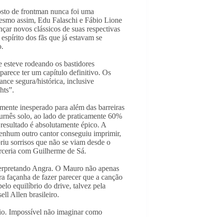
osto de frontman nunca foi uma
Mesmo assim, Edu Falaschi e Fábio Lione
çar novos clássicos de suas respectivas
espírito dos fãs que já estavam se
o.
e esteve rodeando os bastidores
parece ter um capítulo definitivo. Os
e segura/histórica, inclusive
hts”.
mente inesperado para além das barreiras
urnês solo, ao lado de praticamente 60%
 resultado é absolutamente épico. A
nenhum outro cantor conseguiu imprimir,
riu sorrisos que não se viam desde o
arceria com Guilherme de Sá.
nterpretando Angra. O Mauro não apenas
ra façanha de fazer parecer que a canção
lo equilíbrio do drive, talvez pela
ll Allen brasileiro.
io. Impossível não imaginar como