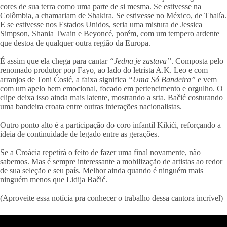
cores de sua terra como uma parte de si mesma. Se estivesse na
Colômbia, a chamariam de Shakira. Se estivesse no México, de Thalía.
E se estivesse nos Estados Unidos, seria uma mistura de Jessica
Simpson, Shania Twain e Beyoncé, porém, com um tempero ardente
que destoa de qualquer outra região da Europa.
É assim que ela chega para cantar
“Jedna je zastava”
. Composta pelo
renomado produtor pop Fayo, ao lado do letrista A.K. Leo e com
arranjos de Toni Ćosić, a faixa significa
“Uma Só Bandeira”
e vem
com um apelo bem emocional, focado em pertencimento e orgulho. O
clipe deixa isso ainda mais latente, mostrando a srta. Bačić costurando
uma bandeira croata entre outras interações nacionalistas.
Outro ponto alto é a participação do coro infantil Kikići, reforçando a
ideia de continuidade de legado entre as gerações.
Se a Croácia repetirá o feito de fazer uma final novamente, não
sabemos. Mas é sempre interessante a mobilização de artistas ao redor
de sua seleção e seu país. Melhor ainda quando é ninguém mais
ninguém menos que Lidija Bačić.
(Aproveite essa notícia pra conhecer o trabalho dessa cantora incrível)