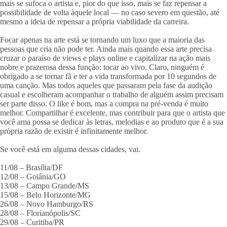
mais se sufoca o artista e, pior do que isso, mais se faz repensar a
possibilidade de volta àquele local — no caso severo em questão, até
mesmo a ideia de repensar a própria viabilidade da carreira.
Focar apenas na arte está se tornando um luxo que a maioria das
pessoas que cria não pode ter. Ainda mais quando essa arte precisa
cruzar o paraíso de views e plays online e capitalizar na ação mais
nobre e prazerosa dessa função: tocar ao vivo. Claro, ninguém é
obrigado a se tornar fã e ter a vida transformada por 10 segundos de
uma canção. Mas todos aqueles que passaram pela fase da audição
casual e escolheram acompanhar o trabalho de alguém assim precisam
ser parte disso. O like é bom, mas a compra na pré-venda é muito
melhor. Compartilhar é excelente, mas contribuir para que o artista que
você ama possa se dedicar às letras, melodias e ao produto que é a sua
própria razão de existir é infinitamente melhor.
Se você está em alguma dessas cidades, vai.
11/08 – Brasília/DF
12/08 – Goiânia/GO
13/08 – Campo Grande/MS
15/08 – Belo Horizonte/MG
26/08 – Novo Hamburgo/RS
28/08 – Florianópolis/SC
29/08 – Curitiba/PR