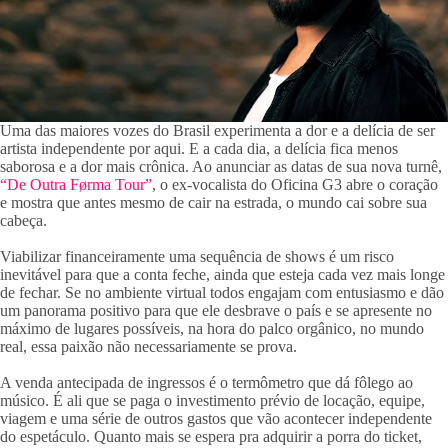
Uma das maiores vozes do Brasil experimenta a dor e a delícia de ser
artista independente por aqui. E a cada dia, a delícia fica menos
saborosa e a dor mais crônica. Ao anunciar as datas de sua nova turnê,
“De Outra Førma Tour”
, o ex-vocalista do Oficina G3 abre o coração
e mostra que antes mesmo de cair na estrada, o mundo cai sobre sua
cabeça.
Viabilizar financeiramente uma sequência de shows é um risco
inevitável para que a conta feche, ainda que esteja cada vez mais longe
de fechar. Se no ambiente virtual todos engajam com entusiasmo e dão
um panorama positivo para que ele desbrave o país e se apresente no
máximo de lugares possíveis, na hora do palco orgânico, no mundo
real, essa paixão não necessariamente se prova.
A venda antecipada de ingressos é o termômetro que dá fôlego ao
músico. É ali que se paga o investimento prévio de locação, equipe,
viagem e uma série de outros gastos que vão acontecer independente
do espetáculo. Quanto mais se espera pra adquirir a porra do ticket,