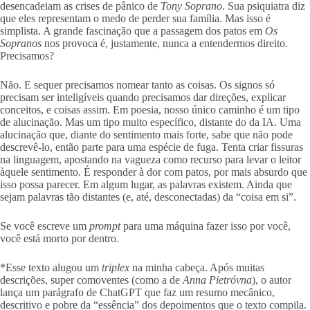
desencadeiam as crises de pânico de
Tony Soprano
. Sua psiquiatra diz
que eles representam o medo de perder sua família. Mas isso é
simplista. A grande fascinação que a passagem dos patos em
Os
Sopranos
nos provoca é, justamente, nunca a entendermos direito.
Precisamos?
Não. E sequer precisamos nomear tanto as coisas. Os signos só
precisam ser inteligíveis quando precisamos dar direções, explicar
conceitos, e coisas assim. Em poesia, nosso único caminho é um tipo
de alucinação. Mas um tipo muito específico, distante do da IA. Uma
alucinação que, diante do sentimento mais forte, sabe que não pode
descrevê-lo, então parte para uma espécie de fuga. Tenta criar fissuras
na linguagem, apostando na vagueza como recurso para levar o leitor
àquele sentimento. É responder à dor com patos, por mais absurdo que
isso possa parecer. Em algum lugar, as palavras existem. Ainda que
sejam palavras tão distantes (e, até, desconectadas) da “coisa em si”.
Se você escreve um
prompt
para uma máquina fazer isso por você,
você está morto por dentro.
*Esse texto alugou um
triplex
na minha cabeça. Após muitas
descrições, super comoventes (como a de
Anna Pietróvna
), o autor
lança um parágrafo de ChatGPT que faz um resumo mecânico,
descritivo e pobre da “essência” dos depoimentos que o texto compila.