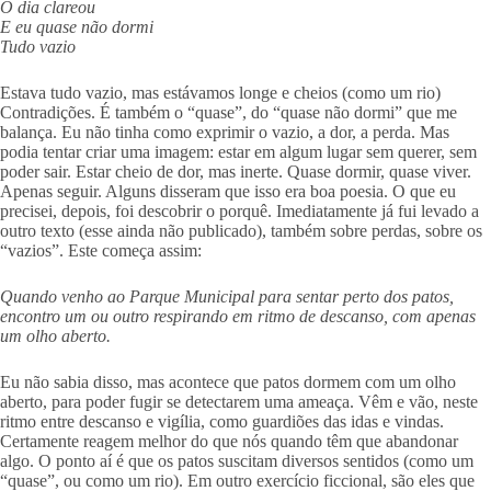
O dia clareou
E eu quase não dormi
Tudo vazio
Estava tudo vazio, mas estávamos longe e cheios (como um rio)
Contradições. É também o “quase”, do “quase não dormi” que me
balança. Eu não tinha como exprimir o vazio, a dor, a perda. Mas
podia tentar criar uma imagem: estar em algum lugar sem querer, sem
poder sair. Estar cheio de dor, mas inerte. Quase dormir, quase viver.
Apenas seguir. Alguns disseram que isso era boa poesia. O que eu
precisei, depois, foi descobrir o porquê. Imediatamente já fui levado a
outro texto (esse ainda não publicado), também sobre perdas, sobre os
“vazios”. Este começa assim:
Quando venho ao Parque Municipal para sentar perto dos patos,
encontro um ou outro respirando em ritmo de descanso, com apenas
um olho aberto.
Eu não sabia disso, mas acontece que patos dormem com um olho
aberto, para poder fugir se detectarem uma ameaça. Vêm e vão, neste
ritmo entre descanso e vigília, como guardiões das idas e vindas.
Certamente reagem melhor do que nós quando têm que abandonar
algo. O ponto aí é que os patos suscitam diversos sentidos (como um
“quase”, ou como um rio). Em outro exercício ficcional, são eles que