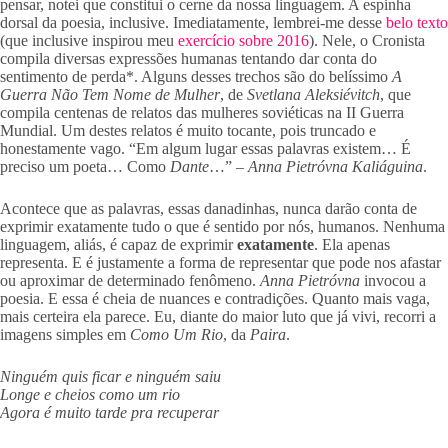
pensar, notei que constitui o cerne da nossa linguagem. A espinha
dorsal da poesia, inclusive. Imediatamente, lembrei-me desse
belo texto
(que inclusive inspirou meu
exercício sobre 2016
). Nele, o Cronista
compila diversas expressões humanas tentando dar conta do
sentimento de perda*. Alguns desses trechos são do belíssimo
A
Guerra Não Tem Nome de Mulher
, de
Svetlana Aleksiévitch
, que
compila centenas de relatos das mulheres soviéticas na II Guerra
Mundial. Um destes relatos é muito tocante, pois truncado e
honestamente vago. “Em algum lugar essas palavras existem… É
preciso um poeta… Como
Dante
…” –
Anna Pietróvna Kaliáguina
.
Acontece que as palavras, essas danadinhas, nunca darão conta de
exprimir exatamente tudo o que é sentido por nós, humanos. Nenhuma
linguagem, aliás, é capaz de exprimir
exatamente
. Ela apenas
representa. E é justamente a forma de representar que pode nos afastar
ou aproximar de determinado fenômeno.
Anna Pietróvna
invocou a
poesia. E essa é cheia de nuances e contradições. Quanto mais vaga,
mais certeira ela parece. Eu, diante do maior luto que já vivi, recorri a
imagens simples em
Como Um Rio
, da
Paira
.
Ninguém quis ficar e ninguém saiu
Longe e cheios como um rio
Agora é muito tarde pra recuperar