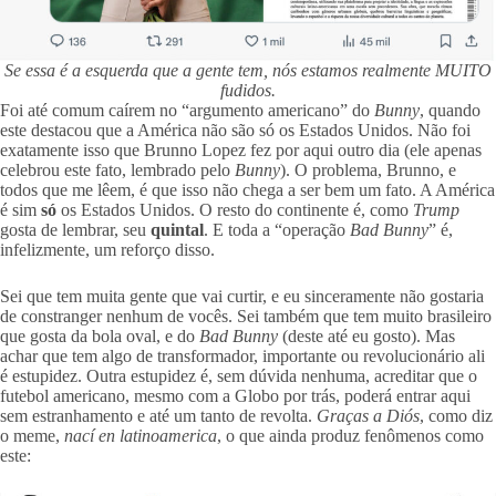
Se essa é a esquerda que a gente tem, nós estamos realmente MUITO
fudidos.
Foi até comum caírem no “argumento americano” do
Bunny
, quando
este destacou que a América não são só os Estados Unidos. Não foi
exatamente isso que Brunno Lopez fez por aqui outro dia (ele apenas
celebrou este fato, lembrado pelo
Bunny
). O problema, Brunno, e
todos que me lêem, é que isso não chega a ser bem um fato. A América
é sim
só
os Estados Unidos. O resto do continente é, como
Trump
gosta de lembrar, seu
quintal
. E toda a “operação
Bad Bunny
” é,
infelizmente, um reforço disso.
Sei que tem muita gente que vai curtir, e eu sinceramente não gostaria
de constranger nenhum de vocês. Sei também que tem muito brasileiro
que gosta da bola oval, e do
Bad Bunny
(deste até eu gosto). Mas
achar que tem algo de transformador, importante ou revolucionário ali
é estupidez. Outra estupidez é, sem dúvida nenhuma, acreditar que o
futebol americano, mesmo com a Globo por trás, poderá entrar aqui
sem estranhamento e até um tanto de revolta.
Graças a Diós
, como diz
o meme,
nací en latinoamerica
, o que ainda produz fenômenos como
este: