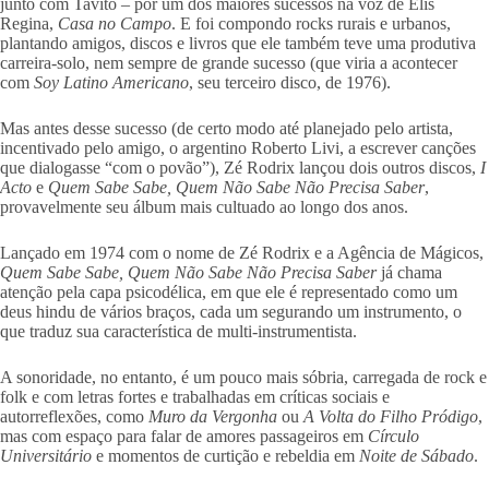
junto com Tavito – por um dos maiores sucessos na voz de Elis
Regina,
Casa no Campo
. E foi compondo rocks rurais e urbanos,
plantando amigos, discos e livros que ele também teve uma produtiva
carreira-solo, nem sempre de grande sucesso (que viria a acontecer
com
Soy Latino Americano
, seu terceiro disco, de 1976).
Mas antes desse sucesso (de certo modo até planejado pelo artista,
incentivado pelo amigo, o argentino Roberto Livi, a escrever canções
que dialogasse “com o povão”), Zé Rodrix lançou dois outros discos,
I
Acto
e
Quem Sabe Sabe, Quem Não Sabe Não Precisa Saber
,
provavelmente seu álbum mais cultuado ao longo dos anos.
Lançado em 1974 com o nome de Zé Rodrix e a Agência de Mágicos,
Quem Sabe Sabe, Quem Não Sabe Não Precisa Saber
já chama
atenção pela capa psicodélica, em que ele é representado como um
deus hindu de vários braços, cada um segurando um instrumento, o
que traduz sua característica de multi-instrumentista.
A sonoridade, no entanto, é um pouco mais sóbria, carregada de rock e
folk e com letras fortes e trabalhadas em críticas sociais e
autorreflexões, como
Muro da Vergonha
ou
A Volta do Filho Pródigo
,
mas com espaço para falar de amores passageiros em
Círculo
Universitário
e momentos de curtição e rebeldia em
Noite de Sábado
.