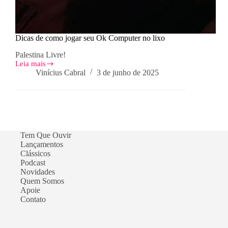
Dicas de como jogar seu Ok Computer no lixo
Palestina Livre!
Leia mais
Dicas
Vinícius Cabral
3 de junho de 2025
de
como
jogar
seu
Ok
Computer
no
Tem Que Ouvir
lixo
Lançamentos
Clássicos
Podcast
Novidades
Quem Somos
Apoie
Contato