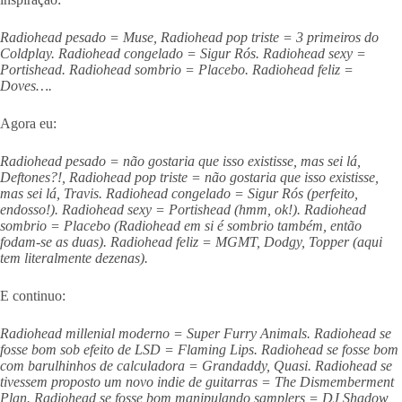
Radiohead pesado = Muse, Radiohead pop triste = 3 primeiros do
Coldplay. Radiohead congelado = Sigur Rós. Radiohead sexy =
Portishead. Radiohead sombrio = Placebo. Radiohead feliz =
Doves….
Agora eu:
Radiohead pesado = não gostaria que isso existisse, mas sei lá,
Deftones?!, Radiohead pop triste = não gostaria que isso existisse,
mas sei lá, Travis. Radiohead congelado = Sigur Rós (perfeito,
endosso!). Radiohead sexy = Portishead (hmm, ok!). Radiohead
sombrio = Placebo (Radiohead em si é sombrio também, então
fodam-se as duas). Radiohead feliz = MGMT, Dodgy, Topper (aqui
tem literalmente dezenas).
E continuo:
Radiohead millenial moderno = Super Furry Animals. Radiohead se
fosse bom sob efeito de LSD = Flaming Lips. Radiohead se fosse bom
com barulhinhos de calculadora = Grandaddy, Quasi. Radiohead se
tivessem proposto um novo indie de guitarras = The Dismemberment
Plan. Radiohead se fosse bom manipulando samplers = DJ Shadow,