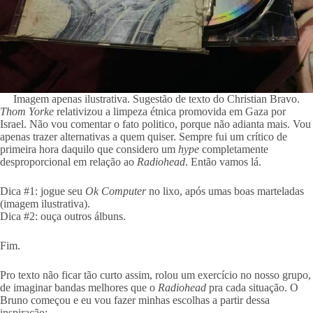
Imagem apenas ilustrativa. Sugestão de texto do Christian Bravo.
Thom Yorke
relativizou a limpeza étnica promovida em Gaza por
Israel. Não vou comentar o fato politico, porque não adianta mais. Vou
apenas trazer alternativas a quem quiser. Sempre fui um crítico de
primeira hora daquilo que considero um
hype
completamente
desproporcional em relação ao
Radiohead
. Então vamos lá.
Dica #1: jogue seu
Ok Computer
no lixo, após umas boas marteladas
(imagem ilustrativa).
Dica #2: ouça outros álbuns.
Fim.
Pro texto não ficar tão curto assim, rolou um exercício no nosso grupo,
de imaginar bandas melhores que o
Radiohead
pra cada situação. O
Bruno começou e eu vou fazer minhas escolhas a partir dessa
inspiração: