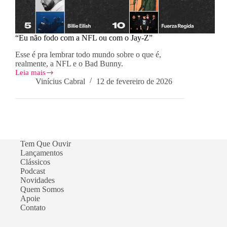
“Eu não fodo com a NFL ou com o Jay-Z”
Esse é pra lembrar todo mundo sobre o que é,
realmente, a NFL e o Bad Bunny.
Leia mais
“Eu
Vinícius Cabral
12 de fevereiro de 2026
não
fodo
com
a
NFL
ou
com
Tem Que Ouvir
o
Lançamentos
Jay-
Clássicos
Z”
Podcast
Novidades
Quem Somos
Apoie
Contato