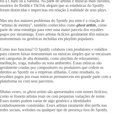
foi a Charli ou a Sabrina. Na parte de artistas e músicas mais ouvidos,
usuários do Reddit e TikTok alegam que as estatísticas do Spotify
foram distorcidas e imprecisas em relação à realidade de seus plays.
Mas um dos maiores problemas do Spotify pra mim é a criação de
“artistas de mentira”, também conhecidos como
ghost artists
, como
parte de uma estratégia para reter uma maior parcela dos royalties
pagos por streamings. Esses artistas fictícios geralmente têm músicas
instrumentais ou genéricas incluídas em playlists populares.
Como isso funciona? O Spotify colabora com produtores e estúdios
para criarem faixas instrumentais ou músicas simples que se encaixam
em categorias de alta demanda, como playlists de relaxamento,
meditação, yoga, trabalho ou sons ambientes. Essas músicas são
geralmente criadas por compositores ou produtores que cedem os
direitos ao Spotify ou a empresas afiliadas. Como resultado, os
royalties pagos por essas músicas permanecem em grande parte com a
plataforma ou com seus parceiros.
Muitas vezes, os
ghost artists
são apresentados com nomes fictícios,
como se fossem artistas reais ou com pequenas variações de nome.
Esses nomes podem variar de algo genérico a identidades
cuidadosamente construídas. Esses artistas raramente têm perfis nas
redes sociais, websites ou qualquer tipo de presença fora do Spotify.