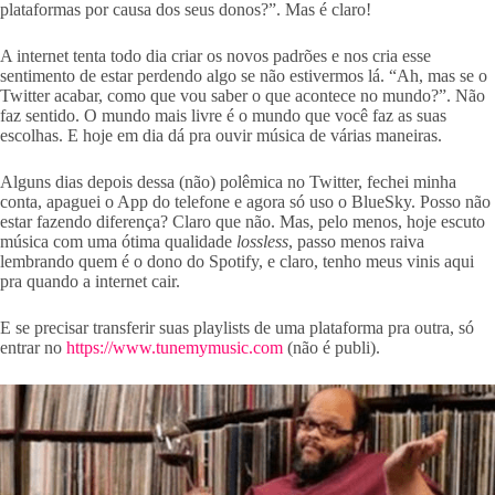
plataformas por causa dos seus donos?”. Mas é claro!
A internet tenta todo dia criar os novos padrões e nos cria esse
sentimento de estar perdendo algo se não estivermos lá. “Ah, mas se o
Twitter acabar, como que vou saber o que acontece no mundo?”. Não
faz sentido. O mundo mais livre é o mundo que você faz as suas
escolhas. E hoje em dia dá pra ouvir música de várias maneiras.
Alguns dias depois dessa (não) polêmica no Twitter, fechei minha
conta, apaguei o App do telefone e agora só uso o BlueSky. Posso não
estar fazendo diferença? Claro que não. Mas, pelo menos, hoje escuto
música com uma ótima qualidade
lossless
, passo menos raiva
lembrando quem é o dono do Spotify, e claro, tenho meus vinis aqui
pra quando a internet cair.
E se precisar transferir suas playlists de uma plataforma pra outra, só
entrar no
https://www.tunemymusic.com
(não é publi).