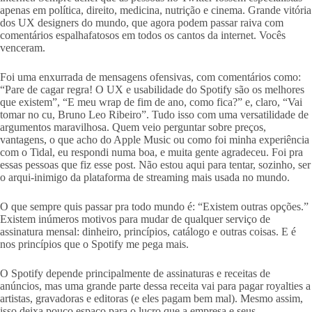
apenas em política, direito, medicina, nutrição e cinema. Grande vitória
dos UX designers do mundo, que agora podem passar raiva com
comentários espalhafatosos em todos os cantos da internet. Vocês
venceram.
Foi uma enxurrada de mensagens ofensivas, com comentários como:
“Pare de cagar regra! O UX e usabilidade do Spotify são os melhores
que existem”, “E meu wrap de fim de ano, como fica?” e, claro, “Vai
tomar no cu, Bruno Leo Ribeiro”. Tudo isso com uma versatilidade de
argumentos maravilhosa. Quem veio perguntar sobre preços,
vantagens, o que acho do Apple Music ou como foi minha experiência
com o Tidal, eu respondi numa boa, e muita gente agradeceu. Foi pra
essas pessoas que fiz esse post. Não estou aqui para tentar, sozinho, ser
o arqui-inimigo da plataforma de streaming mais usada no mundo.
O que sempre quis passar pra todo mundo é: “Existem outras opções.”
Existem inúmeros motivos para mudar de qualquer serviço de
assinatura mensal: dinheiro, princípios, catálogo e outras coisas. E é
nos princípios que o Spotify me pega mais.
O Spotify depende principalmente de assinaturas e receitas de
anúncios, mas uma grande parte dessa receita vai para pagar royalties a
artistas, gravadoras e editoras (e eles pagam bem mal). Mesmo assim,
isso deixa pouco espaço para o lucro que a empresa e seus