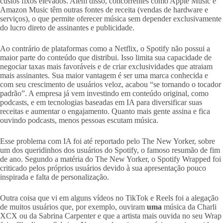
custos fixos elevados. Além disso, concorrentes como Apple Music e
Amazon Music têm outras fontes de receita (vendas de hardware e
serviços), o que permite oferecer música sem depender exclusivamente
do lucro direto de assinantes e publicidade.
Ao contrário de plataformas como a Netflix, o Spotify não possui a
maior parte do conteúdo que distribui. Isso limita sua capacidade de
negociar taxas mais favoráveis e de criar exclusividades que atraiam
mais assinantes. Sua maior vantagem é ser uma marca conhecida e
com seu crescimento de usuários veloz, acabou “se tornando o tocador
padrão”. A empresa já vem investindo em conteúdo original, como
podcasts, e em tecnologias baseadas em IA para diversificar suas
receitas e aumentar o engajamento. Quanto mais gente assina e fica
ouvindo podcasts, menos pessoas escutam música.
Esse problema com IA foi até reportado pelo The New Yorker, sobre
um dos queridinhos dos usuários do Spotify, o famoso resumão de fim
de ano. Segundo a matéria do The New Yorker, o Spotify Wrapped foi
criticado pelos próprios usuários devido à sua apresentação pouco
inspirada e falta de personalização.
Outra coisa que vi em alguns vídeos no TikTok e Reels foi a alegação
de muitos usuários que, por exemplo, ouviram
uma
música da Charli
XCX ou da Sabrina Carpenter e que a artista mais ouvida no seu Wrap