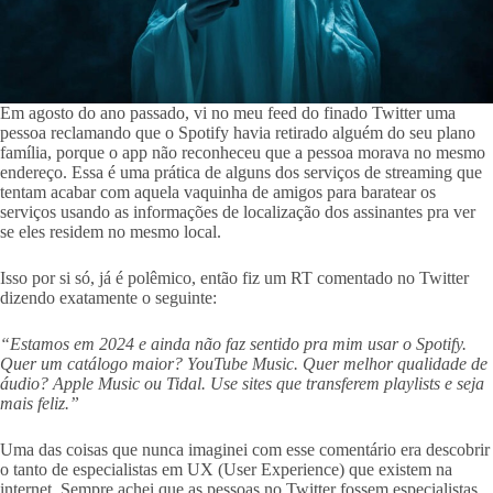
Em agosto do ano passado, vi no meu feed do finado Twitter uma
pessoa reclamando que o Spotify havia retirado alguém do seu plano
família, porque o app não reconheceu que a pessoa morava no mesmo
endereço. Essa é uma prática de alguns dos serviços de streaming que
tentam acabar com aquela vaquinha de amigos para baratear os
serviços usando as informações de localização dos assinantes pra ver
se eles residem no mesmo local.
Isso por si só, já é polêmico, então fiz um RT comentado no Twitter
dizendo exatamente o seguinte:
“Estamos em 2024 e ainda não faz sentido pra mim usar o Spotify.
Quer um catálogo maior? YouTube Music. Quer melhor qualidade de
áudio? Apple Music ou Tidal. Use sites que transferem playlists e seja
mais feliz.”
Uma das coisas que nunca imaginei com esse comentário era descobrir
o tanto de especialistas em UX (User Experience) que existem na
internet. Sempre achei que as pessoas no Twitter fossem especialistas