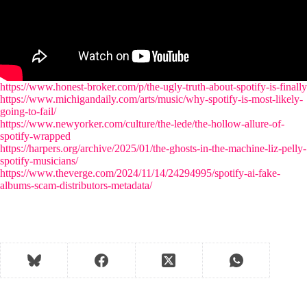
https://www.honest-broker.com/p/the-ugly-truth-about-spotify-is-finally
https://www.michigandaily.com/arts/music/why-spotify-is-most-likely-
going-to-fail/
https://www.newyorker.com/culture/the-lede/the-hollow-allure-of-
spotify-wrapped
https://harpers.org/archive/2025/01/the-ghosts-in-the-machine-liz-pelly-
spotify-musicians/
https://www.theverge.com/2024/11/14/24294995/spotify-ai-fake-
albums-scam-distributors-metadata/