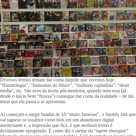
Diversos termos tentam dar conta daquilo que vivemos hoje.
“Hauntologia”, “fantasmas do futuro”, “realismo capitalista”, “dead
media”, etc. São ecos da teoria pós-moderna, quando nem essa (já
desde o início bem “frouxa”) consegue dar conta da realidade – de tão
irreal que ela passa a se apresentar.
Aí começam a surgir bandas de IA “muito famosas”, o Spotify fala que
vai taguear os usuários como bois em um abatedouro digital
anestesiante e, a impressão que fica, é que nenhum termo é
devidamente apropriado. É como diz o meme do “tapete
shoegaze
”