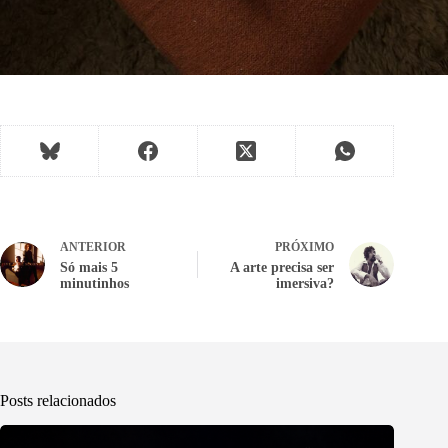
ANTERIOR
PRÓXIMO
Só mais 5
A arte precisa ser
minutinhos
imersiva?
Posts relacionados