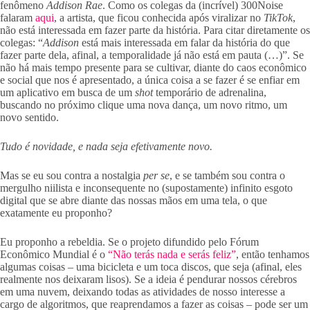
fenômeno
Addison Rae
. Como os colegas da (incrível) 300Noise
falaram
aqui
, a artista, que ficou conhecida após viralizar no
TikTok
,
não está interessada em fazer parte da história. Para citar diretamente os
colegas: “
Addison
está mais interessada em falar da história do que
fazer parte dela, afinal, a temporalidade já não está em pauta (…)”. Se
não há mais tempo presente para se cultivar, diante do caos econômico
e social que nos é apresentado, a única coisa a se fazer é se enfiar em
um aplicativo em busca de um
shot
temporário de adrenalina,
buscando no próximo clique uma nova dança, um novo ritmo, um
novo sentido.
Tudo é novidade, e nada seja efetivamente novo.
Mas se eu sou contra a nostalgia
per se
, e se também sou contra o
mergulho niilista e inconsequente no (supostamente) infinito esgoto
digital que se abre diante das nossas mãos em uma tela, o que
exatamente eu proponho?
Eu proponho a rebeldia. Se o projeto difundido pelo Fórum
Econômico Mundial é o
“Não terás nada e serás feliz”
, então tenhamos
algumas coisas – uma bicicleta e um toca discos, que seja (afinal, eles
realmente nos deixaram lisos). Se a ideia é pendurar nossos cérebros
em uma nuvem, deixando todas as atividades de nosso interesse a
cargo de algoritmos, que reaprendamos a fazer as coisas – pode ser um