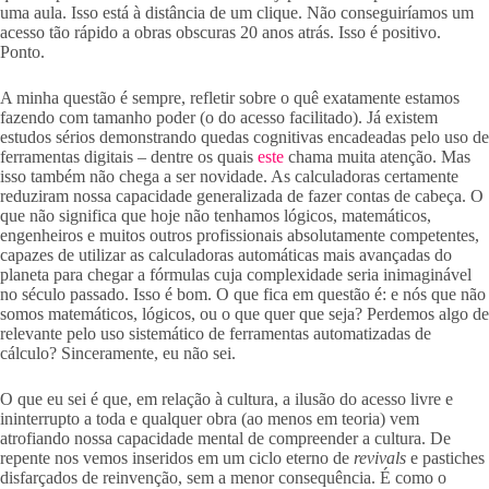
uma aula. Isso está à distância de um clique. Não conseguiríamos um
acesso tão rápido a obras obscuras 20 anos atrás. Isso é positivo.
Ponto.
A minha questão é sempre, refletir sobre o quê exatamente estamos
fazendo com tamanho poder (o do acesso facilitado). Já existem
estudos sérios demonstrando quedas cognitivas encadeadas pelo uso de
ferramentas digitais – dentre os quais
este
chama muita atenção. Mas
isso também não chega a ser novidade. As calculadoras certamente
reduziram nossa capacidade generalizada de fazer contas de cabeça. O
que não significa que hoje não tenhamos lógicos, matemáticos,
engenheiros e muitos outros profissionais absolutamente competentes,
capazes de utilizar as calculadoras automáticas mais avançadas do
planeta para chegar a fórmulas cuja complexidade seria inimaginável
no século passado. Isso é bom. O que fica em questão é: e nós que não
somos matemáticos, lógicos, ou o que quer que seja? Perdemos algo de
relevante pelo uso sistemático de ferramentas automatizadas de
cálculo? Sinceramente, eu não sei.
O que eu sei é que, em relação à cultura, a ilusão do acesso livre e
ininterrupto a toda e qualquer obra (ao menos em teoria) vem
atrofiando nossa capacidade mental de compreender a cultura. De
repente nos vemos inseridos em um ciclo eterno de
revivals
e pastiches
disfarçados de reinvenção, sem a menor consequência. É como o