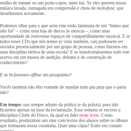
molho de tomate ou um porta-copos, tanto faz. Se eles querem nossa
música lavada, esmagada em compressão e cheia de
melodyne
, que
desafinemos novamente.
Podemos olhar para o que seria esta visão fantasma de um “futuro que
não foi” – como uma loja de discos às moscas –, como uma
oportunidade de reinventar espaços de compartilhamento musical. E se
todos esses CDs que nós temos (e vinis também, vai) pudessem ser
ouvidos presencialmente por um grupo de pessoas, como fizemos em
uma disciplina eletiva de uma escola? E se transformássemos todo este
acervo em um museu de audição, debates e de construção de
conhecimento?
E se ficássemos
offline
um pouquinho?
Vocês também não têm vontade de mandar tudo pra puta que o pariu
não?
Em tempo:
sou sempre adepto da prática (e da práxis), para não
ficarmos apenas na base da reclamação. Essa semana se encerra a
disciplina Clube do Disco, da qual eu falei
neste texto
. Como
resultado, produzimos um zine com textos dos alunos sobre os álbuns
que formaram nossa curadoria. Quer uma cópia? Entre em contato
comigo.