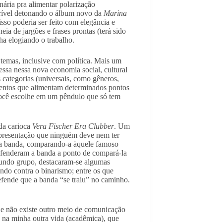
nária pra alimentar polarização
rrível detonando o álbum novo da
Marina
isso poderia ser feito com elegância e
heia de jargões e frases prontas (terá sido
a elogiando o trabalho.
s temas, inclusive com política. Mais um
ssa nessa nova economia social, cultural
s categorias (universais, como gêneros,
gmentos que alimentam determinados pontos
 você escolhe em um pêndulo que só tem
da carioca
Vera Fischer Era Clubber
. Um
presentação que ninguém deve nem ter
am a banda, comparando-a àquele famoso
defenderam a banda a ponto de compará-la
gundo grupo, destacaram-se algumas
ndo contra o binarismo; entre os que
fende que a banda “se traiu” no caminho.
e não existe outro meio de comunicação
so na minha outra vida (acadêmica), que