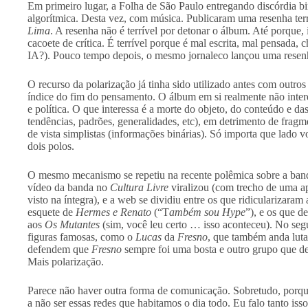
Em primeiro lugar, a Folha de São Paulo entregando discórdia bi
algorítmica. Desta vez, com música. Publicaram uma resenha te
Lima
. A resenha não é terrível por detonar o álbum. Até porque, 
cacoete de crítica. É terrível porque é mal escrita, mal pensada, c
IA?). Pouco tempo depois, o mesmo jornaleco lançou uma resenh
O recurso da polarização já tinha sido utilizado antes com outro
índice do fim do pensamento. O álbum em si realmente não intere
e política. O que interessa é a morte do objeto, do conteúdo e da
tendências, padrões, generalidades, etc), em detrimento de fra
de vista simplistas (informações binárias). Só importa que lado
dois polos.
O mesmo mecanismo se repetiu na recente polêmica sobre a ban
vídeo da banda no
Cultura Livre
viralizou (com trecho de uma a
visto na íntegra), e a web se dividiu entre os que ridicularizar
esquete de
Hermes e Renato
(“T
ambém sou Hype
”), e os que 
aos
Os Mutantes
(sim, você leu certo … isso aconteceu). No se
figuras famosas, como o
Lucas
da
Fresno
, que também anda luta
defendem que
Fresno
sempre foi uma bosta e outro grupo que de
Mais polarização.
Parece não haver outra forma de comunicação. Sobretudo, porqu
a não ser essas redes que habitamos o dia todo. Eu falo tanto is