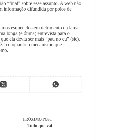
ião “final” sobre esse assunto. A web não
m informação difundida por polos de
xamos esquecidos em detrimento da lama
a longa (e ótima) entrevista para o
 que ela devia ser mais “pau no cu” (sic).
 tê-la enquanto o mecanismo que
como.
PRÓXIMO
POST
Tudo que vai