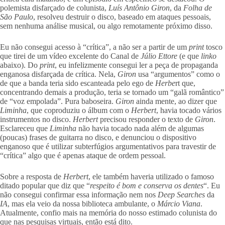
polemista disfarçado de colunista,
Luís Antônio Giron
, da
Folha de
São Paulo
, resolveu destruir o disco, baseado em ataques pessoais,
sem nenhuma análise musical, ou algo remotamente próximo disso.
Eu não consegui acesso à “crítica”, a não ser a partir de um
print
tosco
que tirei de um vídeo excelente do Canal de
Júlio Ettore
(e que
linko
abaixo). Do
print
, eu infelizmente consegui ler a peça de propaganda
enganosa disfarçada de crítica. Nela,
Giron
usa “argumentos” como o
de que a banda teria sido escanteada pelo ego de
Herbe
rt que,
concentrando demais a produção, teria se tornado um “galã romântico”
de “voz empolada”. Pura baboseira.
Giron
ainda mente, ao dizer que
Liminha
, que coproduziu o álbum com o
Herbert
, havia tocado vários
instrumentos no disco.
Herbert
precisou responder o texto de
Giron
.
Esclareceu que
Liminha
não havia tocado nada além de algumas
(poucas) frases de guitarra no disco, e denunciou o dispositivo
enganoso que é utilizar subterfúgios argumentativos para travestir de
“crítica” algo que é apenas ataque de ordem pessoal.
Sobre a resposta de
Herbert
, ele também haveria utilizado o famoso
ditado popular que diz que “
respeito é bom e conserva os dentes
“. Eu
não consegui confirmar essa informação nem nos
Deep Searches
da
IA
, mas ela veio da nossa biblioteca ambulante, o
Márcio Viana
.
Atualmente, confio mais na memória do nosso estimado colunista do
que nas pesquisas virtuais, então está dito.