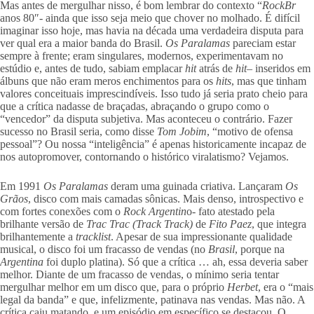
Mas antes de mergulhar nisso, é bom lembrar do contexto “
RockBr
anos 80″- ainda que isso seja meio que chover no molhado. É difícil
imaginar isso hoje, mas havia na década uma verdadeira disputa para
ver qual era a maior banda do Brasil.
Os Paralamas
pareciam estar
sempre à frente; eram singulares, modernos, experimentavam no
estúdio e, antes de tudo, sabiam emplacar
hit
atrás de
hit
– inseridos em
álbuns que não eram meros enchimentos para os
hits
, mas que tinham
valores conceituais imprescindíveis. Isso tudo já seria prato cheio para
que a crítica nadasse de braçadas, abraçando o grupo como o
“vencedor” da disputa subjetiva. Mas aconteceu o contrário. Fazer
sucesso no Brasil seria, como disse
Tom Jobim
, “motivo de ofensa
pessoal”? Ou nossa “inteligência” é apenas historicamente incapaz de
nos autopromover, contornando o histórico viralatismo? Vejamos.
Em 1991
Os Paralamas
deram uma guinada criativa. Lançaram
Os
Grãos
, disco com mais camadas sônicas. Mais denso, introspectivo e
com fortes conexões com o
Rock Argentin
o- fato atestado pela
brilhante versão de
Trac Trac (Track Track)
de
Fito Paez
, que integra
brilhantemente a
tracklist
. Apesar de sua impressionante qualidade
musical, o disco foi um fracasso de vendas (no
Brasil
, porque na
Argentina
foi duplo platina). Só que a crítica … ah, essa deveria saber
melhor. Diante de um fracasso de vendas, o mínimo seria tentar
mergulhar melhor em um disco que, para o próprio
Herbet
, era o “mais
legal da banda” e que, infelizmente, patinava nas vendas. Mas não. A
crítica caiu matando, e um episódio em específico se destacou. O