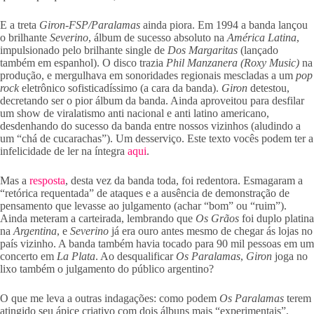
E a treta
Giron-FSP/Paralamas
ainda piora. Em 1994 a banda lançou
o brilhante
Severino
, álbum de sucesso absoluto na
América Latina
,
impulsionado pelo brilhante single de
Dos Margaritas
(lançado
também em espanhol). O disco trazia
Phil Manzanera (Roxy Music)
na
produção, e mergulhava em sonoridades regionais mescladas a um
pop
rock
eletrônico sofisticadíssimo (a cara da banda).
Giron
detestou,
decretando ser o pior álbum da banda. Ainda aproveitou para desfilar
um show de viralatismo anti nacional e anti latino americano,
desdenhando do sucesso da banda entre nossos vizinhos (aludindo a
um “chá de cucarachas”). Um desserviço. Este texto vocês podem ter a
infelicidade de ler na íntegra
aqui
.
Mas a
resposta
, desta vez da banda toda, foi redentora. Esmagaram a
“retórica requentada” de ataques e a ausência de demonstração de
pensamento que levasse ao julgamento (achar “bom” ou “ruim”).
Ainda meteram a carteirada, lembrando que
Os Grãos
foi duplo platina
na
Argentina
, e
Severino
já era ouro antes mesmo de chegar ás lojas no
país vizinho. A banda também havia tocado para 90 mil pessoas em um
concerto em
La Plata
. Ao desqualificar
Os Paralamas
,
Giron
joga no
lixo também o julgamento do público argentino?
O que me leva a outras indagações: como podem
Os Paralamas
terem
atingido seu ápice criativo com dois álbuns mais “experimentais”,