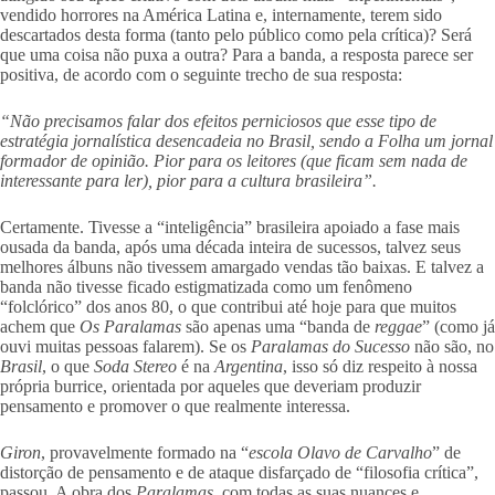
vendido horrores na América Latina e, internamente, terem sido
descartados desta forma (tanto pelo público como pela crítica)? Será
que uma coisa não puxa a outra? Para a banda, a resposta parece ser
positiva, de acordo com o seguinte trecho de sua resposta:
“Não precisamos falar dos efeitos perniciosos que esse tipo de
estratégia jornalística desencadeia no Brasil, sendo a Folha um jornal
formador de opinião. Pior para os leitores (que ficam sem nada de
interessante para ler), pior para a cultura brasileira”.
Certamente. Tivesse a “inteligência” brasileira apoiado a fase mais
ousada da banda, após uma década inteira de sucessos, talvez seus
melhores álbuns não tivessem amargado vendas tão baixas. E talvez a
banda não tivesse ficado estigmatizada como um fenômeno
“folclórico” dos anos 80, o que contribui até hoje para que muitos
achem que
Os Paralamas
são apenas uma “banda de
reggae
” (como já
ouvi muitas pessoas falarem). Se os
Paralamas do Sucesso
não são, no
Brasil
, o que
Soda Stereo
é na
Argentina
, isso só diz respeito à nossa
própria burrice, orientada por aqueles que deveriam produzir
pensamento e promover o que realmente interessa.
Giron
, provavelmente formado na “
escola Olavo de Carvalho
” de
distorção de pensamento e de ataque disfarçado de “filosofia crítica”,
passou. A obra dos
Paralamas
, com todas as suas nuances e