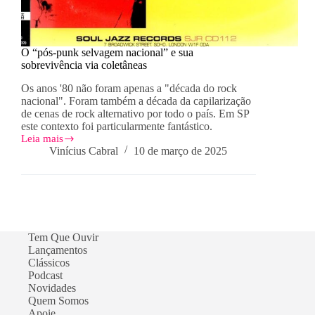
O “pós-punk selvagem nacional” e sua
sobrevivência via coletâneas
Os anos '80 não foram apenas a "década do rock
nacional". Foram também a década da capilarização
de cenas de rock alternativo por todo o país. Em SP
este contexto foi particularmente fantástico.
Leia mais
O
Vinícius Cabral
10 de março de 2025
“pós-
punk
selvagem
nacional”
e
sua
sobrevivência
Tem Que Ouvir
via
Lançamentos
coletâneas
Clássicos
Podcast
Novidades
Quem Somos
Apoie