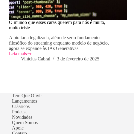
O mundo que esses caras querem para nós é muito,
muito triste
A pirataria legalizada, além de ser o fundamento
filosófico do streaming enquanto modelo de negócio,
agora se expande às IAs Generativas.
Leia mais
O
Vinícius Cabral
3 de fevereiro de 2025
mundo
que
esses
caras
querem
para
nós
Tem Que Ouvir
é
Lançamentos
muito,
Clássicos
muito
triste
Podcast
Novidades
Quem Somos
Apoie
Contato