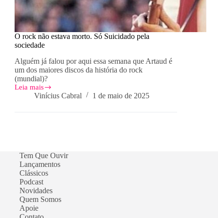
O rock não estava morto. Só Suicidado pela
sociedade
Alguém já falou por aqui essa semana que Artaud é
um dos maiores discos da história do rock
(mundial)?
Leia mais
O
Vinícius Cabral
1 de maio de 2025
rock
não
estava
morto.
Só
Suicidado
pela
Tem Que Ouvir
sociedade
Lançamentos
Clássicos
Podcast
Novidades
Quem Somos
Apoie
Contato