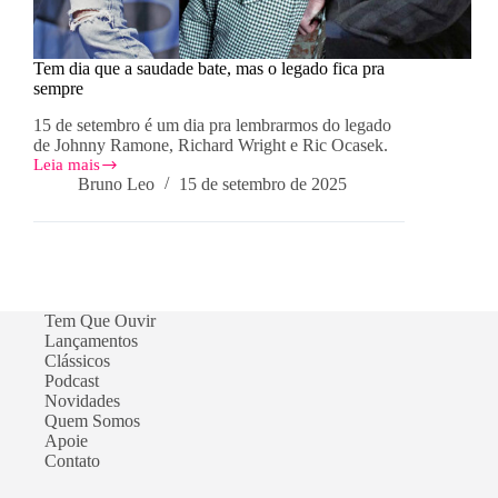
Tem dia que a saudade bate, mas o legado fica pra
sempre
15 de setembro é um dia pra lembrarmos do legado
de Johnny Ramone, Richard Wright e Ric Ocasek.
Leia mais
Tem
Bruno Leo
15 de setembro de 2025
dia
que
a
saudade
bate,
mas
o
Tem Que Ouvir
legado
Lançamentos
fica
Clássicos
pra
sempre
Podcast
Novidades
Quem Somos
Apoie
Contato