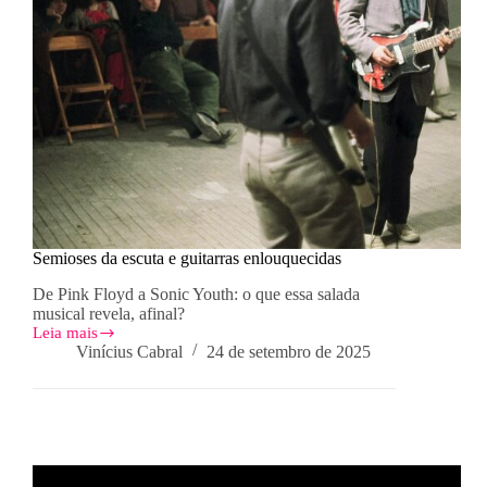
Semioses da escuta e guitarras enlouquecidas
De Pink Floyd a Sonic Youth: o que essa salada
musical revela, afinal?
Leia mais
Semioses
Vinícius Cabral
24 de setembro de 2025
da
escuta
e
guitarras
enlouquecidas