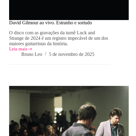
David Gilmour ao vivo. Estranho e sortudo
O disco com as gravações da turnê Luck and
Strange de 2024 é um registro impecável de um dos
maiores guitarristas da história.
Leia mais
David
Bruno Leo
5 de novembro de 2025
Gilmour
ao
vivo.
Estranho
e
sortudo