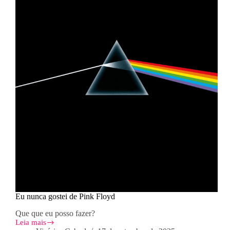
Eu nunca gostei de Pink Floyd
Que que eu posso fazer?
Leia mais
Eu