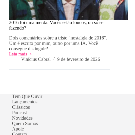
2016 foi uma merda. Vocês estão loucos, ou só se
fazendo?
Dois comentários sobre a triste "nostalgia de 2016".
Um é escrito por mim, outro por uma IA. Você
consegue distinguir?
Leia mais
2016
Vinícius Cabral
9 de fevereiro de 2026
foi
uma
merda.
Vocês
estão
loucos,
ou
Tem Que Ouvir
só
Lançamentos
se
Clássicos
fazendo?
Podcast
Novidades
Quem Somos
Apoie
Contato