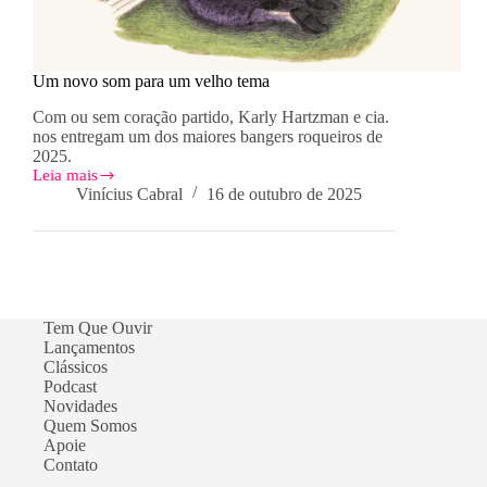
Um novo som para um velho tema
Com ou sem coração partido, Karly Hartzman e cia.
nos entregam um dos maiores bangers roqueiros de
2025.
Leia mais
Um
Vinícius Cabral
16 de outubro de 2025
novo
som
para
um
velho
tema
Tem Que Ouvir
Lançamentos
Clássicos
Podcast
Novidades
Quem Somos
Apoie
Contato