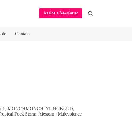
Assine a Newsletter
oie
Contato
 G, Don L, MONCHMONCH, YUNGBLUD,
Tropical Fuck Storm, Alestorm, Malevolence