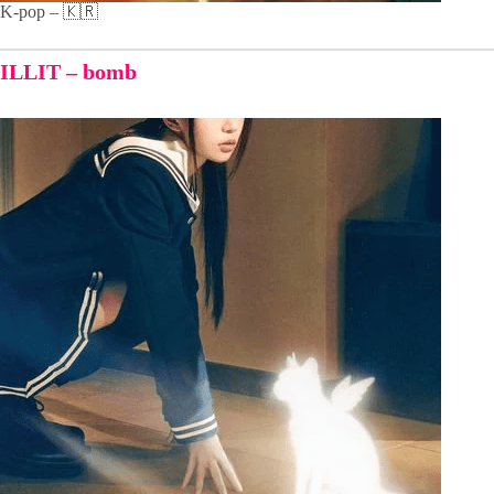
K-pop – 🇰🇷
ILLIT – bomb