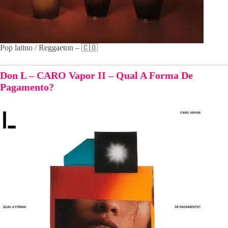
Pop latino / Reggaeton – 🇨🇴
Don L – CARO Vapor II – Qual A Forma De
Pagamento?