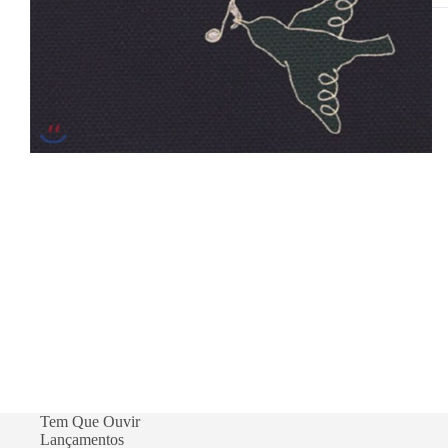
gu
ja
Tem Que Ouvir
Lançamentos