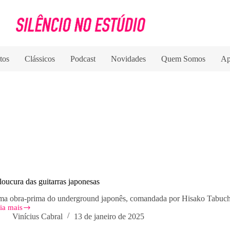
tos
Clássicos
Podcast
Novidades
Quem Somos
Ap
loucura das guitarras japonesas
a obra-prima do underground japonês, comandada por Hisako Tabuch
ia mais
Vinícius Cabral
13 de janeiro de 2025
ucura
s