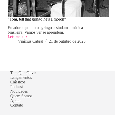
“Tom, tell that gringo he’s a moron”
Eu adoro quando os gringos estudam a música
brasileira. Vamos ver se aprendem.
Leia mais
“Tom,
Vinícius Cabral
21 de outubro de 2025
tell
that
gringo
he’s
a
moron”
Tem Que Ouvir
Lançamentos
Clássicos
Podcast
Novidades
Quem Somos
Apoie
Contato