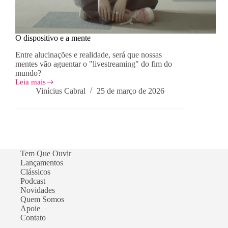
O dispositivo e a mente
Entre alucinações e realidade, será que nossas
mentes vão aguentar o "livestreaming" do fim do
mundo?
Leia mais
O
Vinícius Cabral
25 de março de 2026
dispositivo
e
a
mente
Tem Que Ouvir
Lançamentos
Clássicos
Podcast
Novidades
Quem Somos
Apoie
Contato