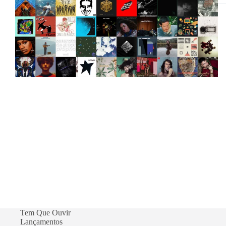
di
br
de
20
Tem Que Ouvir
Lançamentos