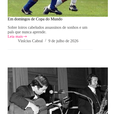
Em domingos de Copa do Mundo
Sobre loiros cabeludos assassinos de sonhos e um
país que nunca aprende.
Leia mais
Em
Vinícius Cabral
9 de julho de 2026
domingos
de
Copa
do
Mundo