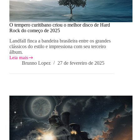
O tempero curitibano criou o melhor disco de Hard
Rock do começo de 2025
Landfall finca a bandeira brasileira entre os grandes
clássicos do estilo e impressiona com seu terceiro
álbum.
Leia mais
O
Brunno Lopez
27 de fevereiro de 2025
tempero
curitibano
criou
o
melhor
disco
de
Hard
Rock
do
começo
de
2025