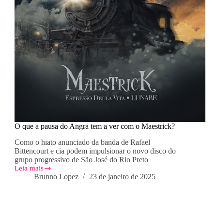
O que a pausa do Angra tem a ver com o Maestrick?
Como o hiato anunciado da banda de Rafael
Bittencourt e cia podem impulsionar o novo disco do
grupo progressivo de São José do Rio Preto
Leia mais
O
Brunno Lopez
23 de janeiro de 2025
que
a
pausa
do
Angra