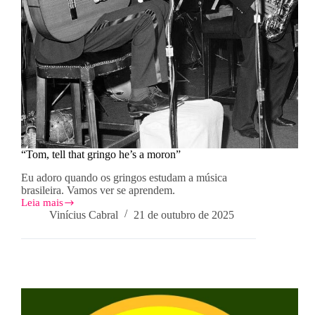
“Tom, tell that gringo he’s a moron”
Eu adoro quando os gringos estudam a música
brasileira. Vamos ver se aprendem.
Leia mais
“Tom,
Vinícius Cabral
21 de outubro de 2025
tell
that
gringo
he’s
a
moron”