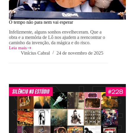
O tempo não para nem vai esperar
Infelizmente, alguns sonhos envelheceram. Que a
obra e a memória de Lô nos ajudem a reencontrar o
caminho da invenção, da mágica e do risco.
Leia mais
O
Vinícius Cabral
24 de novembro de 2025
tempo
não
para
nem
vai
esperar