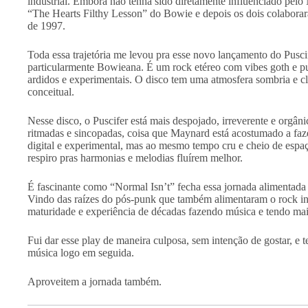
industrial. Embora não tenha sido diretamente influenciado pe
“The Hearts Filthy Lesson” do Bowie e depois os dois colabora
de 1997.
Toda essa trajetória me levou pra esse novo lançamento do Puscif
particularmente Bowieana. É um rock etéreo com vibes goth e pun
ardidos e experimentais. O disco tem uma atmosfera sombria e cl
conceitual.
Nesse disco, o Puscifer está mais despojado, irreverente e orgâ
ritmadas e sincopadas, coisa que Maynard está acostumado a faze
digital e experimental, mas ao mesmo tempo cru e cheio de esp
respiro pras harmonias e melodias fluírem melhor.
É fascinante como “Normal Isn’t” fecha essa jornada alimentad
Vindo das raízes do pós-punk que também alimentaram o rock in
maturidade e experiência de décadas fazendo música e tendo mais
Fui dar esse play de maneira culposa, sem intenção de gostar, e 
música logo em seguida.
Aproveitem a jornada também.