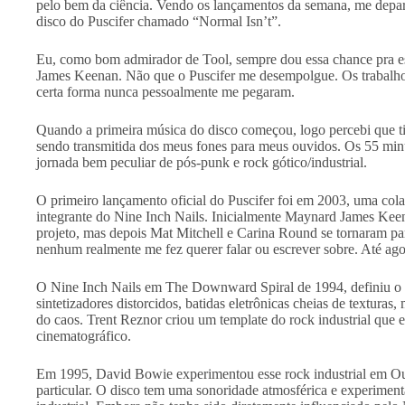
pelo bem da ciência. Vendo os lançamentos da semana, me depa
disco do Puscifer chamado “Normal Isn’t”.
Eu, como bom admirador de Tool, sempre dou essa chance pra es
James Keenan. Não que o Puscifer me desempolgue. Os trabalhos
certa forma nunca pessoalmente me pegaram.
Quando a primeira música do disco começou, logo percebi que ti
sendo transmitida dos meus fones para meus ouvidos. Os 55 mi
jornada bem peculiar de pós-punk e rock gótico/industrial.
O primeiro lançamento oficial do Puscifer foi em 2003, uma co
integrante do Nine Inch Nails. Inicialmente Maynard James Keen
projeto, mas depois Mat Mitchell e Carina Round se tornaram pa
nenhum realmente me fez querer falar ou escrever sobre. Até ago
O Nine Inch Nails em The Downward Spiral de 1994, definiu o 
sintetizadores distorcidos, batidas eletrônicas cheias de textura
do caos. Trent Reznor criou um template do rock industrial que
cinematográfico.
Em 1995, David Bowie experimentou esse rock industrial em Ou
particular. O disco tem uma sonoridade atmosférica e experimenta