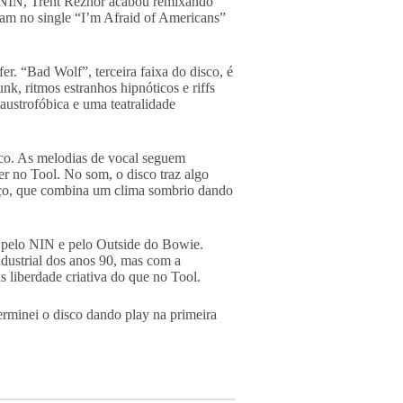
lo NIN, Trent Reznor acabou remixando
ram no single “I’m Afraid of Americans”
er. “Bad Wolf”, terceira faixa do disco, é
k, ritmos estranhos hipnóticos e riffs
austrofóbica e uma teatralidade
nico. As melodias de vocal seguem
r no Tool. No som, o disco traz algo
aço, que combina um clima sombrio dando
a pelo NIN e pelo Outside do Bowie.
dustrial dos anos 90, mas com a
 liberdade criativa do que no Tool.
terminei o disco dando play na primeira