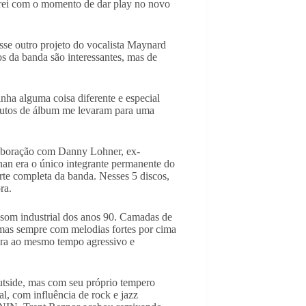
rei com o momento de dar play no novo
se outro projeto do vocalista Maynard
 da banda são interessantes, mas de
nha alguma coisa diferente e especial
nutos de álbum me levaram para uma
laboração com Danny Lohner, ex-
an era o único integrante permanente do
rte completa da banda. Nesses 5 discos,
ra.
som industrial dos anos 90. Camadas de
s, mas sempre com melodias fortes por cima
 era ao mesmo tempo agressivo e
tside, mas com seu próprio tempero
l, com influência de rock e jazz