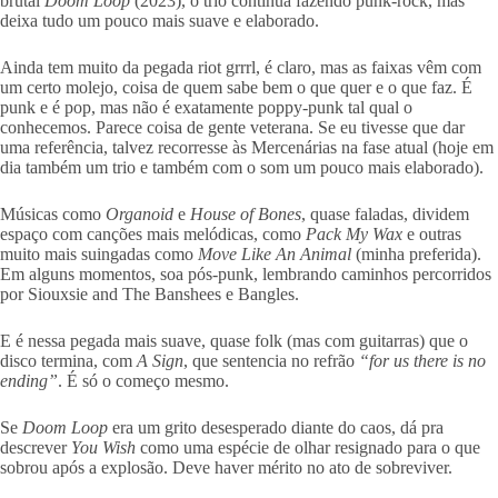
brutal
Doom Loop
(2023), o trio continua fazendo punk-rock, mas
deixa tudo um pouco mais suave e elaborado.
Ainda tem muito da pegada riot grrrl, é claro, mas as faixas vêm com
um certo molejo, coisa de quem sabe bem o que quer e o que faz. É
punk e é pop, mas não é exatamente poppy-punk tal qual o
conhecemos. Parece coisa de gente veterana. Se eu tivesse que dar
uma referência, talvez recorresse às Mercenárias na fase atual (hoje em
dia também um trio e também com o som um pouco mais elaborado).
Músicas como
Organoid
e
House of Bones
, quase faladas, dividem
espaço com canções mais melódicas, como
Pack My Wax
e outras
muito mais suingadas como
Move Like An Animal
(minha preferida).
Em alguns momentos, soa pós-punk, lembrando caminhos percorridos
por Siouxsie and The Banshees e Bangles.
E é nessa pegada mais suave, quase folk (mas com guitarras) que o
disco termina, com
A Sign
, que sentencia no refrão
“for us there is no
ending”
. É só o começo mesmo.
Se
Doom Loop
era um grito desesperado diante do caos, dá pra
descrever
You Wish
como uma espécie de olhar resignado para o que
sobrou após a explosão. Deve haver mérito no ato de sobreviver.