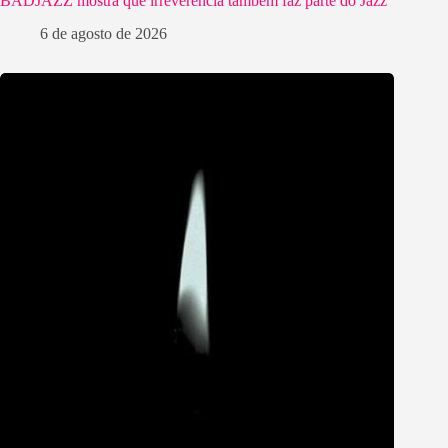
BADJAZZ mostra que irreverência também faz parte do Jazz
6 de agosto de 2026