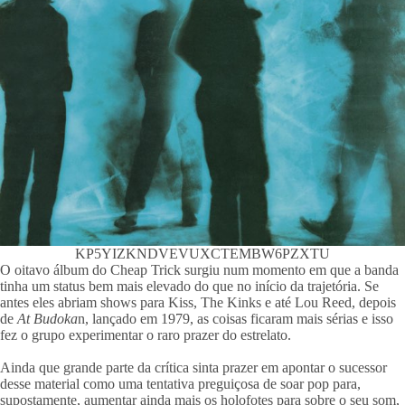
KP5YIZKNDVEVUXCTEMBW6PZXTU
O oitavo álbum do Cheap Trick surgiu num momento em que a banda
tinha um status bem mais elevado do que no início da trajetória. Se
antes eles abriam shows para Kiss, The Kinks e até Lou Reed, depois
de
At Budoka
n, lançado em 1979, as coisas ficaram mais sérias e isso
fez o grupo experimentar o raro prazer do estrelato.
Ainda que grande parte da crítica sinta prazer em apontar o sucessor
desse material como uma tentativa preguiçosa de soar pop para,
supostamente, aumentar ainda mais os holofotes para sobre o seu som,