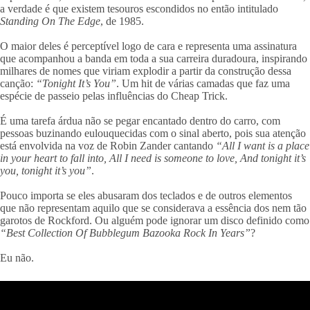
a verdade é que existem tesouros escondidos no então intitulado
Standing On The Edge
, de 1985.
O maior deles é perceptível logo de cara e representa uma assinatura
que acompanhou a banda em toda a sua carreira duradoura, inspirando
milhares de nomes que viriam explodir a partir da construção dessa
canção:
“Tonight It’s You”
. Um hit de várias camadas que faz uma
espécie de passeio pelas influências do Cheap Trick.
É uma tarefa árdua não se pegar encantado dentro do carro, com
pessoas buzinando eulouquecidas com o sinal aberto, pois sua atenção
está envolvida na voz de Robin Zander cantando
“All I want is a place
in your heart to fall into, All I need is someone to love, And tonight it’s
you, tonight it’s you”
.
Pouco importa se eles abusaram dos teclados e de outros elementos
que não representam aquilo que se considerava a essência dos nem tão
garotos de Rockford. Ou alguém pode ignorar um disco definido como
“Best Collection Of Bubblegum Bazooka Rock In Years”
?
Eu não.