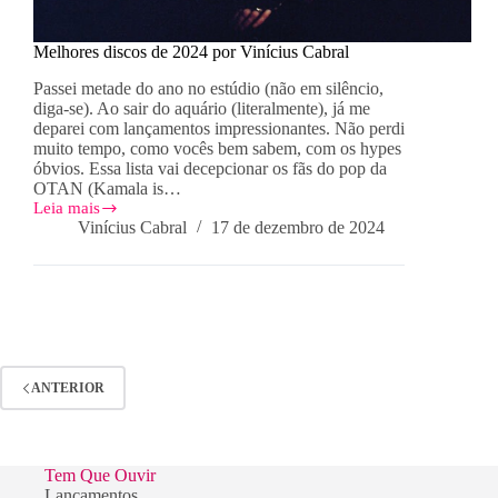
Melhores discos de 2024 por Vinícius Cabral
Passei metade do ano no estúdio (não em silêncio,
diga-se). Ao sair do aquário (literalmente), já me
deparei com lançamentos impressionantes. Não perdi
muito tempo, como vocês bem sabem, com os hypes
óbvios. Essa lista vai decepcionar os fãs do pop da
OTAN (Kamala is…
Leia mais
Melhores
Vinícius Cabral
17 de dezembro de 2024
discos
de
2024
por
Vinícius
Cabral
ANTERIOR
Tem Que Ouvir
Lançamentos