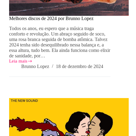
Melhores discos de 2024 por Brunno Lopez
Todos os anos, eu espero que a música traga
conforto e revolução. Um abraço seguido de soco,
uma rosa branca seguida de bomba atômica. Talvez
2024 tenha sido desequilibrado nessa balança e, a
essa altura, tudo bem. Ela ainda funciona como elixir
de sanidade, por…
Leia mais
Melhores
Brunno Lopez
18 de dezembro de 2024
discos
de
2024
por
Brunno
Lopez