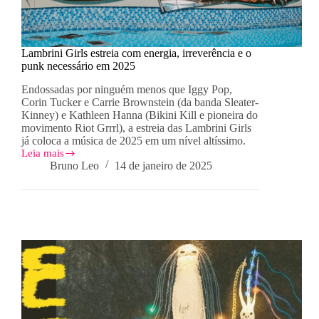
Lambrini Girls estreia com energia, irreverência e o
punk necessário em 2025
Endossadas por ninguém menos que Iggy Pop,
Corin Tucker e Carrie Brownstein (da banda Sleater-
Kinney) e Kathleen Hanna (Bikini Kill e pioneira do
movimento Riot Grrrl), a estreia das Lambrini Girls
já coloca a música de 2025 em um nível altíssimo.
Leia mais
Lambrini
Bruno Leo
14 de janeiro de 2025
Girls
estreia
com
energia,
irreverência
e
o
punk
necessário
em
2025