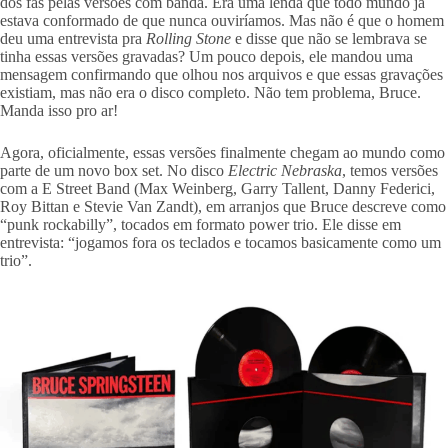
dos fãs pelas versões com banda. Era uma lenda que todo mundo já
estava conformado de que nunca ouviríamos. Mas não é que o homem
deu uma entrevista pra
Rolling Stone
e disse que não se lembrava se
tinha essas versões gravadas? Um pouco depois, ele mandou uma
mensagem confirmando que olhou nos arquivos e que essas gravações
existiam, mas não era o disco completo. Não tem problema, Bruce.
Manda isso pro ar!
Agora, oficialmente, essas versões finalmente chegam ao mundo como
parte de um novo box set. No disco
Electric Nebraska
, temos versões
com a E Street Band (Max Weinberg, Garry Tallent, Danny Federici,
Roy Bittan e Stevie Van Zandt), em arranjos que Bruce descreve como
“punk rockabilly”, tocados em formato power trio. Ele disse em
entrevista: “jogamos fora os teclados e tocamos basicamente como um
trio”.