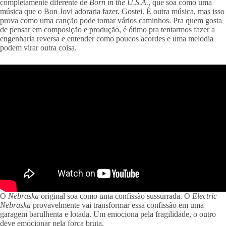
completamente diferente de
Born in the U.S.A.
, que soa como uma
música que o Bon Jovi adoraria fazer. Gostei. É outra música, mas isso
prova como uma canção pode tomar vários caminhos. Pra quem gosta
de pensar em composição e produção, é ótimo pra tentarmos fazer a
engenharia reversa e entender como poucos acordes e uma melodia
podem virar outra coisa.
O
Nebraska
original soa como uma confissão sussurrada. O
Electric
Nebraska
provavelmente vai transformar essa confissão em uma
garagem barulhenta e lotada. Um emociona pela fragilidade, o outro
deve emocionar pela força bruta.