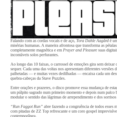
Falando com as cordas vocais e de aço,
Tora Dahle Aagård
é um
misérias humanas. A maneira afrontosa que transforma as pétalas
completamente magnética e em
Prayer and Pleasure
suas digit
incontáveis solos perfurantes.
Ao longo das 10 faixas, o carrossel de emoções gira sem deixar
sequer. Cada uma das voltas nos apresentam diferentes versões 
palhetadas — e muitas vezes dedilhadas — encaixa cada um dess
quebra-cabeças da Stave Puzzles.
Entre orações e prazeres, o disco promove essa mudança de estaç
um púlpito sagrado num primeiro momento e depois num palco bu
modular o sentido das lágrimas de arrependimento e dos sorrisos
“Run Faggot Run”
abre fazendo a congruência de todos esses m
com pitadas de ZZ Top refrescante e um coro gospel imprevisível
contemporânea.