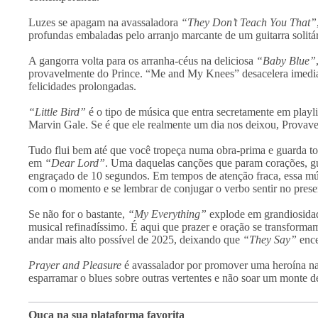
Luzes se apagam na avassaladora
“They Don’t Teach You That”
profundas embaladas pelo arranjo marcante de um guitarra solitár
A gangorra volta para os arranha-céus na deliciosa
“Baby Blue”
provavelmente do Prince. “Me and My Knees” desacelera imedia
felicidades prolongadas.
“Little Bird”
é o tipo de música que entra secretamente em playlis
Marvin Gale. Se é que ele realmente um dia nos deixou, Prova
Tudo flui bem até que você tropeça numa obra-prima e guarda to
em
“Dear Lord”
. Uma daquelas canções que param corações, gu
engraçado de 10 segundos. Em tempos de atenção fraca, essa músi
com o momento e se lembrar de conjugar o verbo sentir no presen
Se não for o bastante,
“My Everything”
explode em grandiosidad
musical refinadíssimo. É aqui que prazer e oração se transform
andar mais alto possível de 2025, deixando que
“They Say”
ence
Prayer and Pleasure
é avassalador por promover uma heroína na 
esparramar o blues sobre outras vertentes e não soar um monte de
Ouça na sua plataforma favorita