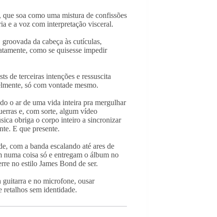
, que soa como uma mistura de confissões
ia e a voz com interpretação visceral.
, groovada da cabeça às cutículas,
tamente, como se quisesse impedir
ts de terceiras intenções e ressuscita
velmente, só com vontade mesmo.
do o ar de uma vida inteira pra mergulhar
erras e, com sorte, algum vídeo
ca obriga o corpo inteiro a sincronizar
te. E que presente.
e, com a banda escalando até ares de
am numa coisa só e entregam o álbum no
rre no estilo James Bond de ser.
guitarra e no microfone, ousar
 retalhos sem identidade.