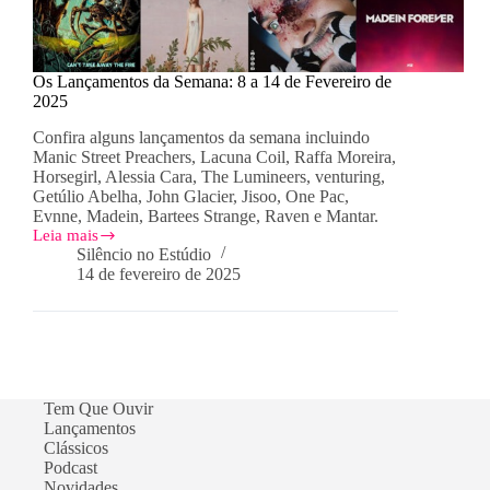
Os Lançamentos da Semana: 8 a 14 de Fevereiro de
2025
Confira alguns lançamentos da semana incluindo
Manic Street Preachers, Lacuna Coil, Raffa Moreira,
Horsegirl, Alessia Cara, The Lumineers, venturing,
Getúlio Abelha, John Glacier, Jisoo, One Pac,
Evnne, Madein, Bartees Strange, Raven e Mantar.
Leia mais
Os
Silêncio no Estúdio
Lançamentos
14 de fevereiro de 2025
da
Semana:
8
a
14
de
Fevereiro
Tem Que Ouvir
de
Lançamentos
2025
Clássicos
Podcast
Novidades