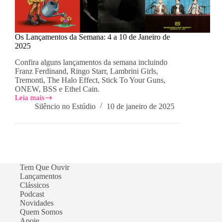
Os Lançamentos da Semana: 4 a 10 de Janeiro de
2025
Confira alguns lançamentos da semana incluindo
Franz Ferdinand, Ringo Starr, Lambrini Girls,
Tremonti, The Halo Effect, Stick To Your Guns,
ONEW, BSS e Ethel Cain.
Leia mais
Os
Silêncio no Estúdio
10 de janeiro de 2025
Lançamentos
da
Semana:
4
a
10
de
Tem Que Ouvir
Janeiro
Lançamentos
de
Clássicos
2025
Podcast
Novidades
Quem Somos
Apoie