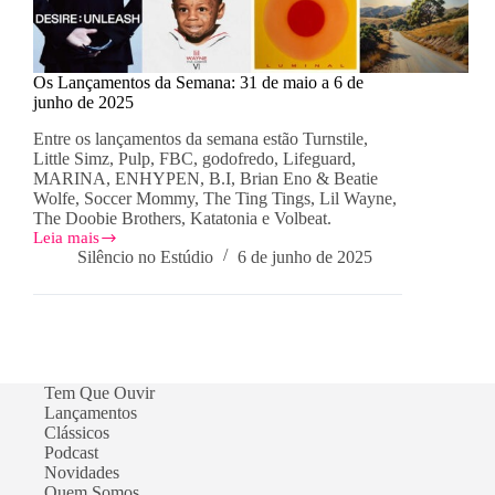
Os Lançamentos da Semana: 31 de maio a 6 de
junho de 2025
Entre os lançamentos da semana estão Turnstile,
Little Simz, Pulp, FBC, godofredo, Lifeguard,
MARINA, ENHYPEN, B.I, Brian Eno & Beatie
Wolfe, Soccer Mommy, The Ting Tings, Lil Wayne,
The Doobie Brothers, Katatonia e Volbeat.
Leia mais
Os
Silêncio no Estúdio
6 de junho de 2025
Lançamentos
da
Semana:
31
de
maio
a
Tem Que Ouvir
6
Lançamentos
de
Clássicos
junho
de
Podcast
2025
Novidades
Quem Somos