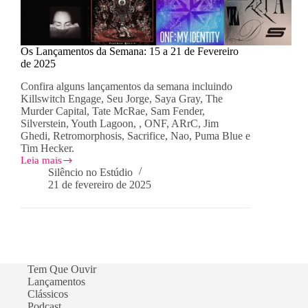
Os Lançamentos da Semana: 15 a 21 de Fevereiro
de 2025
Confira alguns lançamentos da semana incluindo
Killswitch Engage, Seu Jorge, Saya Gray, The
Murder Capital, Tate McRae, Sam Fender,
Silverstein, Youth Lagoon, , ONF, ARrC, Jim
Ghedi, Retromorphosis, Sacrifice, Nao, Puma Blue e
Tim Hecker.
Leia mais
Os
Silêncio no Estúdio
Lançamentos
21 de fevereiro de 2025
da
Semana:
15
a
21
de
Fevereiro
Tem Que Ouvir
de
Lançamentos
2025
Clássicos
Podcast