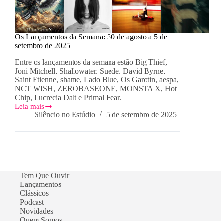
Os Lançamentos da Semana: 30 de agosto a 5 de
setembro de 2025
Entre os lançamentos da semana estão Big Thief,
Joni Mitchell, Shallowater, Suede, David Byrne,
Saint Etienne, shame, Lado Blue, Os Garotin, aespa,
NCT WISH, ZEROBASEONE, MONSTA X, Hot
Chip, Lucrecia Dalt e Primal Fear.
Leia mais
Os
Silêncio no Estúdio
5 de setembro de 2025
Lançamentos
da
Semana:
30
de
agosto
a
Tem Que Ouvir
5
Lançamentos
de
Clássicos
setembro
de
Podcast
2025
Novidades
Quem Somos