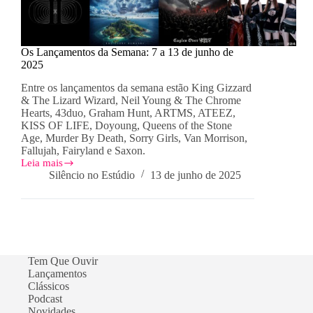
Os Lançamentos da Semana: 7 a 13 de junho de
2025
Entre os lançamentos da semana estão King Gizzard
& The Lizard Wizard, Neil Young & The Chrome
Hearts, 43duo, Graham Hunt, ARTMS, ATEEZ,
KISS OF LIFE, Doyoung, Queens of the Stone
Age, Murder By Death, Sorry Girls, Van Morrison,
Fallujah, Fairyland e Saxon.
Leia mais
Os
Silêncio no Estúdio
13 de junho de 2025
Lançamentos
da
Semana:
7
a
13
de
Tem Que Ouvir
junho
Lançamentos
de
Clássicos
2025
Podcast
Novidades