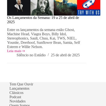
Os Lançamentos da Semana: 19 a 25 de abril de
2025
Entre os lançamentos da semana estão Ghost,
Machine Head, Viagra Boys, Billy Idol,
Stereophonics, Sault, Chuu, Kai, TWS, NIEL,
Younite, Deerhoof, Sunflower Bean, Samia, Self
Esteem e Willie Nelson.
Leia mais
Os
Silêncio no Estúdio
25 de abril de 2025
Lançamentos
da
Semana:
19
a
25
de
Tem Que Ouvir
abril
Lançamentos
de
Clássicos
2025
Podcast
Novidades
Quem Somos