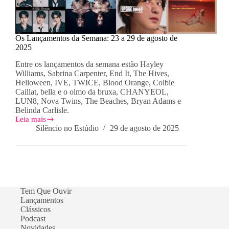
Os Lançamentos da Semana: 23 a 29 de agosto de
2025
Entre os lançamentos da semana estão Hayley
Williams, Sabrina Carpenter, End It, The Hives,
Helloween, IVE, TWICE, Blood Orange, Colbie
Caillat, bella e o olmo da bruxa, CHANYEOL,
LUN8, Nova Twins, The Beaches, Bryan Adams e
Belinda Carlisle.
Leia mais
Os
Silêncio no Estúdio
29 de agosto de 2025
Lançamentos
da
Semana:
23
a
29
de
Tem Que Ouvir
agosto
Lançamentos
de
Clássicos
2025
Podcast
Novidades