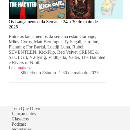
Os Lançamentos da Semana: 24 a 30 de maio de
2025
Entre os lançamentos da semana estão Garbage,
Miley Cyrus, Matt Berninger, Ty Segall, caroline,
Planning For Burial, Luedji Luna, Rubel,
SEVENTEEN, KickFlip, Red Velvet (IRENE &
SEULGI), N.Flying, Vildhjarta, Vader, The Haunted
e Rivers of Nihil.
Leia mais
Os
Silêncio no Estúdio
30 de maio de 2025
Lançamentos
da
Semana:
24
a
30
de
Tem Que Ouvir
maio
Lançamentos
de
Clássicos
2025
Podcast
Novidades