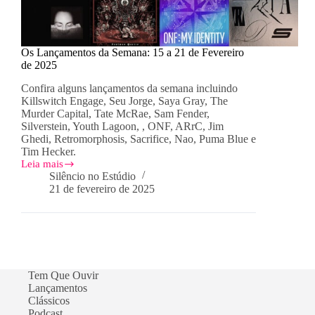
Os Lançamentos da Semana: 15 a 21 de Fevereiro
de 2025
Confira alguns lançamentos da semana incluindo
Killswitch Engage, Seu Jorge, Saya Gray, The
Murder Capital, Tate McRae, Sam Fender,
Silverstein, Youth Lagoon, , ONF, ARrC, Jim
Ghedi, Retromorphosis, Sacrifice, Nao, Puma Blue e
Tim Hecker.
Leia mais
Os
Silêncio no Estúdio
Lançamentos
21 de fevereiro de 2025
da
Semana:
15
a
21
de
Fevereiro
Tem Que Ouvir
de
Lançamentos
2025
Clássicos
Podcast