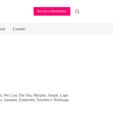
Assine a Newsletter
oie
Contato
t, We Lost The Sea, Merpire, Jotapê, Lupe
arastus, Eminentia Tenebris e Warkings.