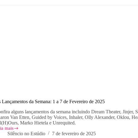
mana:
nho
lho
25
 Lançamentos da Semana: 1 a 7 de Fevereiro de 2025
nfira alguns lançamentos da semana incluindo Dream Theater, Jinjer, S
aron Van Etten, Guided by Voices, Inhaler, Olly Alexander, Oklou, 
l(H)Ours, Marko Hietela e Unrequited.
ia mais
s
Silêncio no Estúdio
7 de fevereiro de 2025
nçamentos