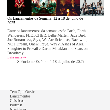
Os Lançamentos da Semana: 12 a 18 de julho de
2025
Entre os lançamentos da semana estão Bush, Forth
Wanderers, FLETCHER, Billie Marten, Jade Bird,
Joe Bonamassa, Styx, We Are Scientists, Raekwon,
NCT Dream, Onew, Ifeye, WayV, Ashes of Ares,
Slaughter to Prevail e Daron Malakian and Scars on
Broadway.
Leia mais
Os
Silêncio no Estúdio
18 de julho de 2025
Lançamentos
da
Semana:
12
a
18
de
Tem Que Ouvir
julho
Lançamentos
de
Clássicos
2025
Podcast
Novidades