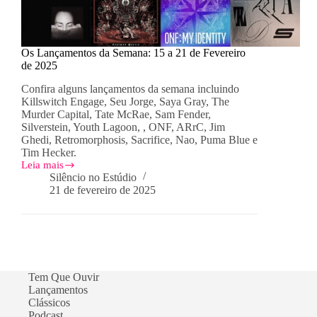
Os Lançamentos da Semana: 15 a 21 de Fevereiro
de 2025
Confira alguns lançamentos da semana incluindo
Killswitch Engage, Seu Jorge, Saya Gray, The
Murder Capital, Tate McRae, Sam Fender,
Silverstein, Youth Lagoon, , ONF, ARrC, Jim
Ghedi, Retromorphosis, Sacrifice, Nao, Puma Blue e
Tim Hecker.
Leia mais
Os
Silêncio no Estúdio
Lançamentos
21 de fevereiro de 2025
da
Semana:
15
a
21
de
Fevereiro
Tem Que Ouvir
de
Lançamentos
2025
Clássicos
Podcast