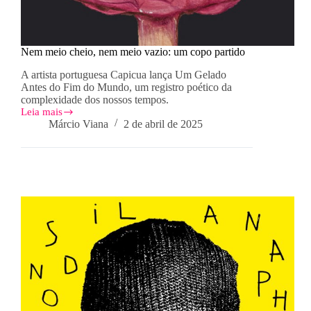
Nem meio cheio, nem meio vazio: um copo partido
A artista portuguesa Capicua lança Um Gelado
Antes do Fim do Mundo, um registro poético da
complexidade dos nossos tempos.
Leia mais
Nem
Márcio Viana
2 de abril de 2025
meio
cheio,
nem
meio
vazio:
um
copo
partido