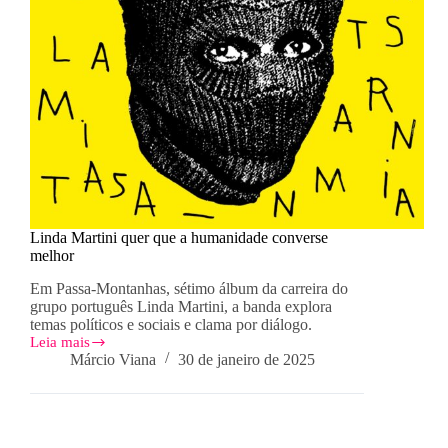
Linda Martini quer que a humanidade converse
melhor
Em Passa-Montanhas, sétimo álbum da carreira do
grupo português Linda Martini, a banda explora
temas políticos e sociais e clama por diálogo.
Leia mais
Linda
Márcio Viana
30 de janeiro de 2025
Martini
quer
que
a
humanidade