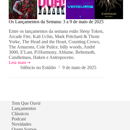
Os Lançamentos da Semana: 3 a 9 de maio de 2025
Entre os lançamentos da semana estão Sleep Token,
Arcade Fire, Kali Uchis, Mark Pritchard & Thom
Yorke, The Head and the Heart, Counting Crows,
The Amazons, Cole Pulice, billy woods, André
3000, E'Last, P1Harmony, Ablume, Behemoth,
Candlemass, Haken e Antropoceno.
Leia mais
Os
Silêncio no Estúdio
9 de maio de 2025
Lançamentos
da
Semana:
3
a
9
de
Tem Que Ouvir
maio
Lançamentos
de
Clássicos
2025
Podcast
Novidades
Quem Somos